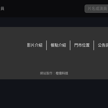
員
影片介紹
餐點介紹
門市位置
公告
網站製作：
橙億科技