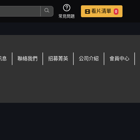
看片清單
0
常見問題
這是您本次要看的影片
訊息
聯絡我們
招募菁英
公司介紹
會員中心
去敲定看片時間