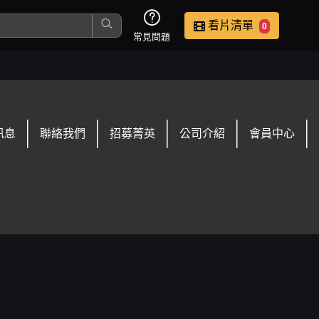
看片清單
0
常見問題
這是您本次要看的影片
訊息
聯絡我們
招募菁英
公司介紹
會員中心
去敲定看片時間