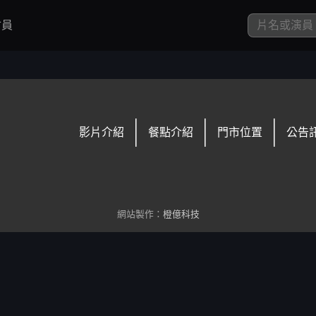
員
影片介紹
餐點介紹
門市位置
公告
網站製作：
橙億科技