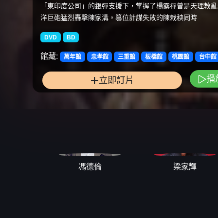
「東印度公司」的銀彈支援下，掌握了楊露禪曾是天理教亂
洋巨砲猛烈轟擊陳家溝。篡位計謀失敗的陳栽秧同時
DVD
BD
館藏:
萬年館
忠孝館
三重館
板橋館
桃園館
台中館
播
立即訂片
馮德倫
梁家輝