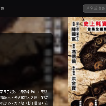
員
家長子栽秧（馮紹峰 飾），突然
震懾眾人，強佔掌門人之位，並以”
禪的決心。方子敬（彭于晏 飾）在