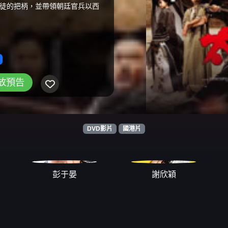
徒的把柄，並帶領朝廷官兵以西
放預告
DVD影片
國港片
彭于晏
謝欣穎