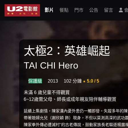
影片
餐點
門市
公告
留言
會
太極2：英雄崛起
TAI CHI Hero
保護級
2013
102 分鐘
★ 5.0 / 5
未滿 6 歲兒童不得觀賞
6~12歲需父母、師長或成年親友陪伴輔導觀賞
延續上集劇情，陳家溝內憂外患仍一觸即發。失蹤多年的陳
帶著媳婦允兒（謝欣穎 飾）現身，不但以莫測高深的武功
陳家拳外傳必遭滅村”的古老傳說，鼓動家族長老驅逐楊露