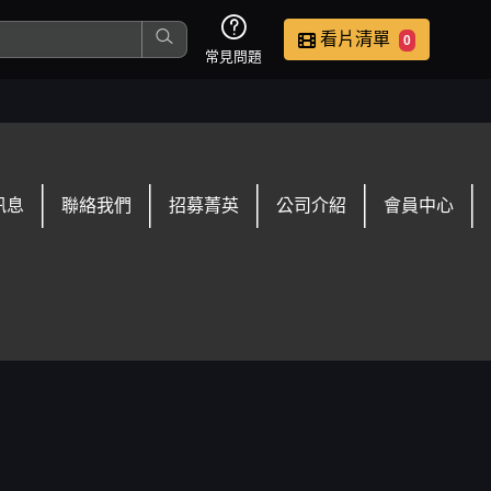
看片清單
0
常見問題
這是您本次要看的影片
訊息
聯絡我們
招募菁英
公司介紹
會員中心
去敲定看片時間