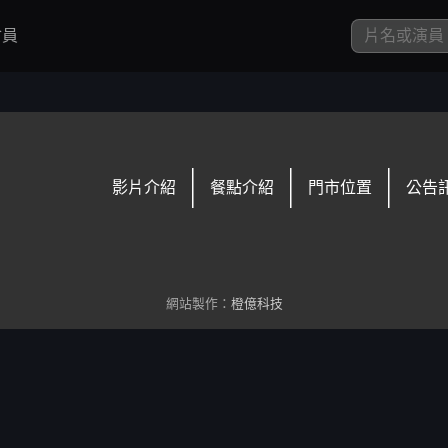
員
影片介紹
餐點介紹
門市位置
公告
網站製作：
橙億科技