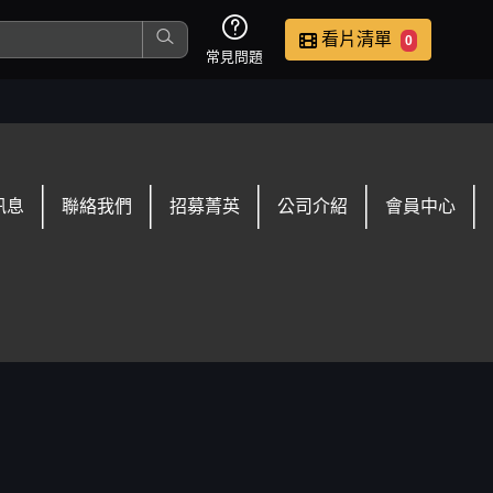
看片清單
0
常見問題
這是您本次要看的影片
訊息
聯絡我們
招募菁英
公司介紹
會員中心
去敲定看片時間