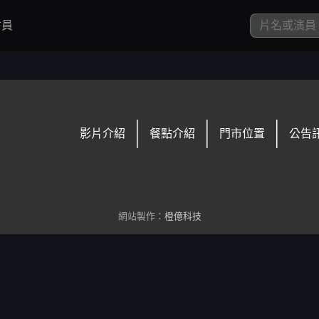
員
影片介紹
餐點介紹
門市位置
公告
網站製作：
橙億科技