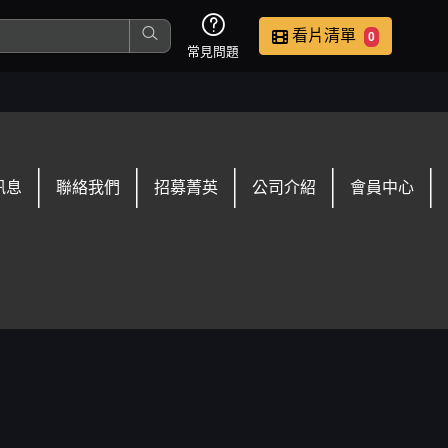
看片清單
0
常見問題
這是您本次要看的影片
訊息
聯絡我們
招募菁英
公司介紹
會員中心
去敲定看片時間