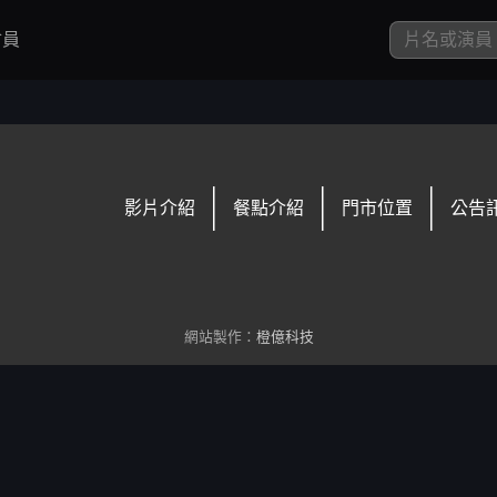
員
影片介紹
餐點介紹
門市位置
公告
網站製作：
橙億科技